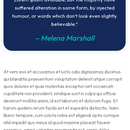
suffered alteration in some form, by injected
humour, or words which don’t look even slightly
believable.”
– Melena Marshall
At vero eos et accusamus et iusto odio dignissimos ducimus
qui blanditiis praesentium voluptatum deleniti atque corrupti
quos dolores et quas molestias excepturi sint occaecati
cupiditate non provident, similique sunt in culpa qui officia
deserunt mollitia animi, id est laborum et dolorum fuga. Et
harum quidem rerum facilis est et expedita distinctio. Nam
libero tempore, cum soluta nobis est eligendi optio cumque
nihil impedit quo minus id quod maxime placeat facere
possimus, omnis voluptas assumenda est, omnis dolor