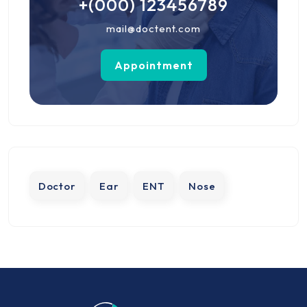
+(000) 123456789
mail@doctent.com
Appointment
Doctor
Ear
ENT
Nose