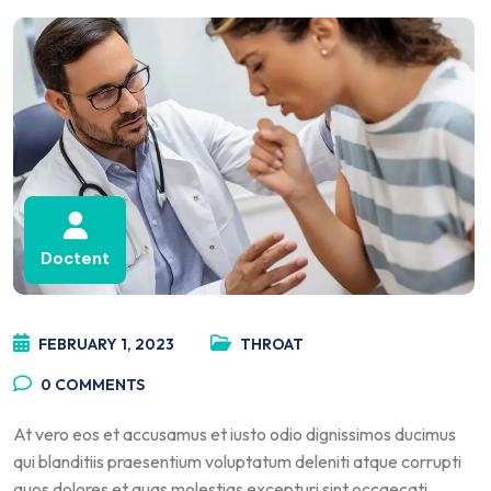
Doctent
FEBRUARY 1, 2023
THROAT
0
COMMENTS
At vero eos et accusamus et iusto odio dignissimos ducimus
qui blanditiis praesentium voluptatum deleniti atque corrupti
quos dolores et quas molestias excepturi sint occaecati