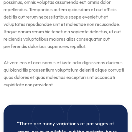
possimus, omnis voluptas assumenda est, omnis dolor
repellendus. Temporibus autem quibusdam et aut officiis
debitis aut rerum necessitatibus saepe eveniet ut et
voluptates repudiandae sint et molestiae non recusandae.
Itaque earum rerum hic tenetur a sapiente delectus, ut aut
reiciendis voluptatibus maiores alias consequatur aut
perferendis doloribus asperiores repellat.
At vero eos et accusamus et iusto odio dignissimos ducimus
qui blanditiis praesentium voluptatum deleniti atque corrupti
quos dolores et quas molestias excepturi sint occaecati
cupiditate non provident,
“There are many variations of passages of
Lorem Ipsum available, but the majority have