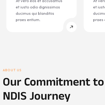
At vero eos et accusamus
At ver
et iusto odio dignissimos
et ius
ducimus qui blanditiis
ducimu
praes entium.
praes 
ABOUT US
Our Commitment to
NDIS Journey