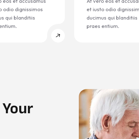
o eos et accusamus
At vero eos et accus
to odio dignissimos
et iusto odio dignissi
s qui blanditiis
ducimus qui blanditiis
entium.
praes entium.
 Your