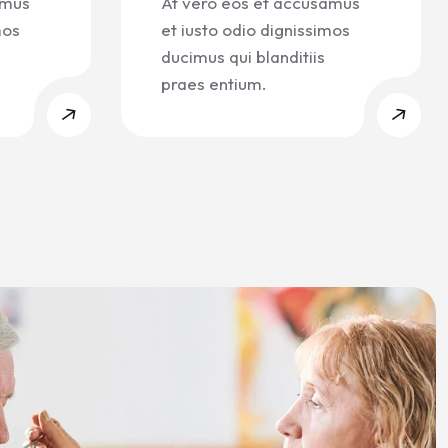
amus
At vero eos et accusamus
mos
et iusto odio dignissimos
ducimus qui blanditiis
praes entium.