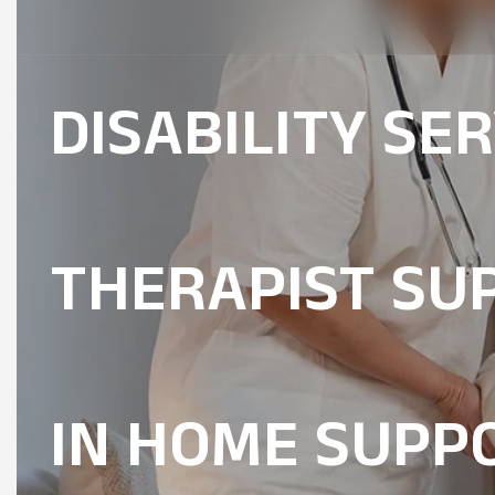
DISABILITY SE
NDIS SUPPORT
THERAPIST SU
DISABILITY SE
IN HOME SUPP
THERAPIST SU