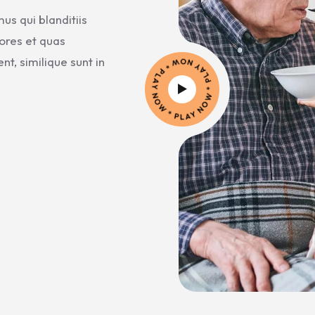
us qui blanditiis
ores et quas
AY NOW
t, similique sunt in
P
PL
A
Y
N
O
W
*
L
A
Y
N
O
P
*
L
W
*