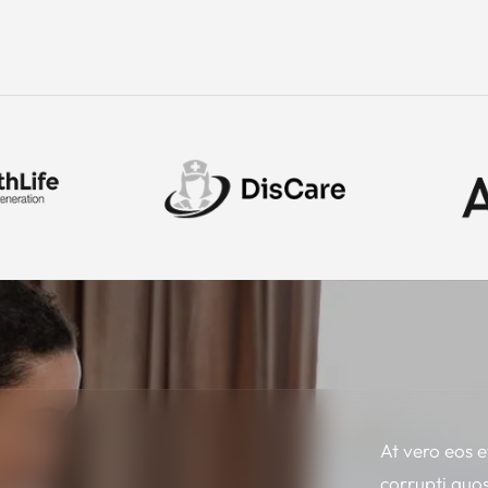
At vero eos e
corrupti quos