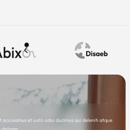
t accusamus et iusto odio ducimus qui deleniti atque
 dolores.