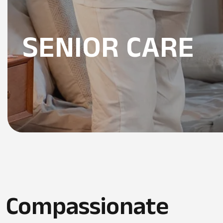
SENIOR CARE
IN HOME SUPP
SENIOR CARE
Compassionate