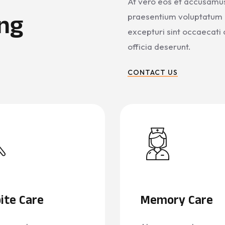
At vero eos et accusamus 
ing
praesentium voluptatum d
excepturi sint occaecati c
officia deserunt.
CONTACT US
ite Care
Memory Care